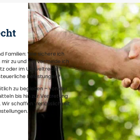
cht
d Familien: Wie sichere ich
 mir zu und wie vermeide ich
utz oder im Umweltrecht?
steuerliche Belastungen?
tlich zu begleiten – von der
teln bis hin zur Vertretung
Wir schaffen Verlässlichkeit
stellungen.