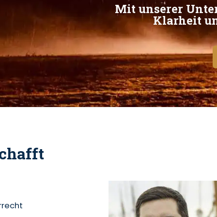
Mit unserer Unte
Klarheit un
chafft
rrecht