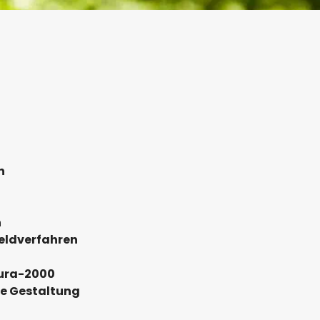
n
n
eldverfahren
tura-2000
he Gestaltung