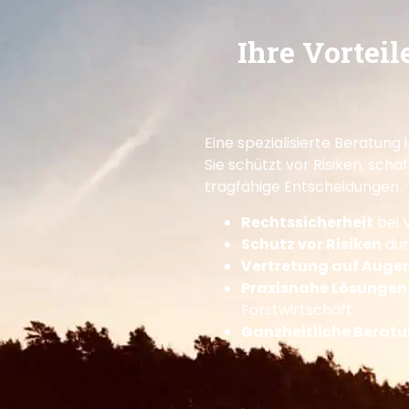
Ihre Vortei
Eine spezialisierte Beratung 
Sie schützt vor Risiken, scha
tragfähige Entscheidungen.
Rechtssicherheit
bei 
Schutz vor Risiken
dur
Vertretung auf Auge
Praxisnahe Lösungen
Forstwirtschaft
Ganzheitliche Berat