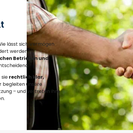
t
Wie lässt sich Vermögen
ndert werden?
chen Betrieben und
ntscheidend.
 sie
rechtlich klar,
ir begleiten unsere
zung – und vertreten ihre
n.