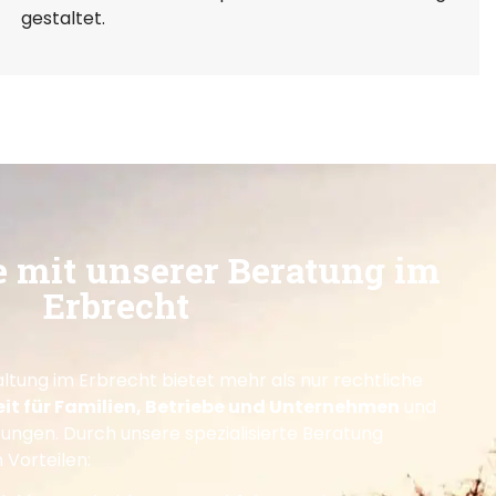
gestaltet.
le mit unserer Beratung im
Erbrecht
tung im Erbrecht bietet mehr als nur rechtliche
eit für Familien, Betriebe und Unternehmen
und
tungen. Durch unsere spezialisierte Beratung
 Vorteilen: