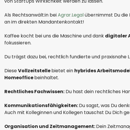
von StartUps Wirklichkeit werden zu lassen.
Als Rechtsanwält:in bei
Agrar.Legal
übernimmst Du die B
an im direkten Mandantenkontakt!
Kaffee kocht bei uns die Maschine und dank
digitaler
fokussieren.
Du trägst dazu bei, rechtlich fundierte und praxisnahe 
Diese
Vollzeitstelle
bietet ein
hybrides Arbeitsmodel
Homeoffice
beinhaltet.
Rechtliches Fachwissen:
Du hast dein rechtliches Ha
Kommunikationsfähigkeiten:
Du sagst, was Du denk
Auch mit Kolleginnen und Kollegen tauschst Du Dich ger
Organisation und Zeitmanagement:
Dein Zeitmanag