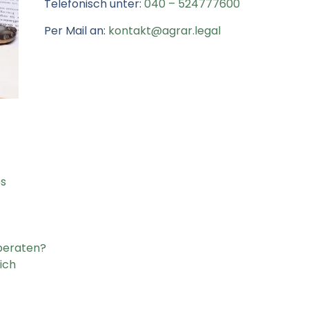
Telefonisch unter:
040 – 524777600
Per Mail an:
kontakt@agrar.legal
bs
 beraten?
ich