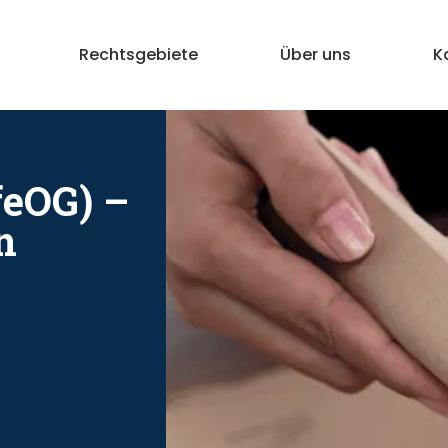
Rechtsgebiete
Über uns
K
eOG) –
n