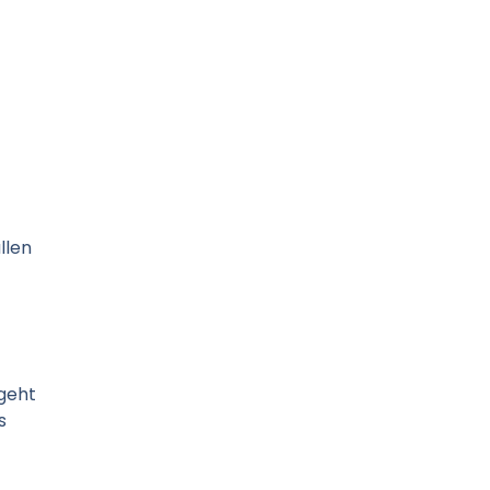
llen
geht
s