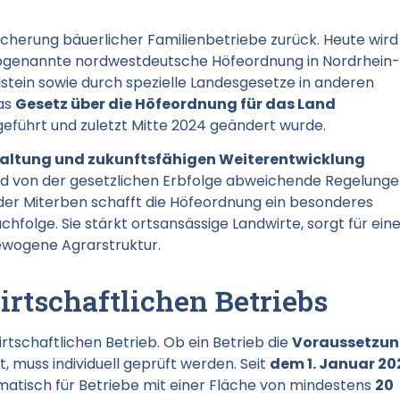
icherung bäuerlicher Familienbetriebe zurück. Heute wird
sogenannte nordwestdeutsche Höfeordnung in Nordrhein-
tein sowie durch spezielle Landesgesetze in anderen
das
Gesetz über die Höfeordnung für das Land
geführt und zuletzt Mitte 2024 geändert wurde.
altung und zukunftsfähigen Weiterentwicklung
und von der gesetzlichen Erbfolge abweichende Regelunge
der Miterben schafft die Höfeordnung ein besonderes
folge. Sie stärkt ortsansässige Landwirte, sorgt für ein
ewogene Agrarstruktur.
rtschaftlichen Betriebs
rtschaftlichen Betrieb. Ob ein Betrieb die
Voraussetzu
lt, muss individuell geprüft werden. Seit
dem 1. Januar 20
matisch für Betriebe mit einer Fläche von mindestens
20