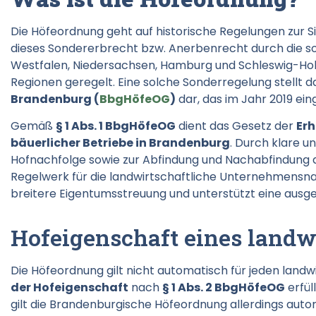
Die Höfeordnung geht auf historische Regelungen zur S
dieses Sondererbrecht bzw. Anerbenrecht durch die 
Westfalen, Niedersachsen, Hamburg und Schleswig-Hols
Regionen geregelt. Eine solche Sonderregelung stellt 
Brandenburg (
BbgHöfeOG
)
dar, das im Jahr 2019 ein
Gemäß
§ 1 Abs. 1 BbgHöfeOG
dient das Gesetz der
Erh
bäuerlicher Betriebe in Brandenburg
. Durch klare 
Hofnachfolge sowie zur Abfindung und Nachabfindung 
Regelwerk für die landwirtschaftliche Unternehmensnach
breitere Eigentumsstreuung und unterstützt eine ausg
Hofeigenschaft eines landwi
Die Höfeordnung gilt nicht automatisch für jeden landwi
der Hofeigenschaft
nach
§ 1 Abs. 2 BbgHöfeOG
erfül
gilt die Brandenburgische Höfeordnung allerdings auto