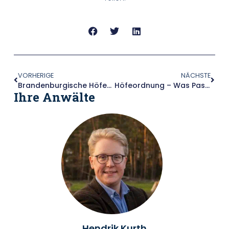
VORHERIGE
NÄCHSTE
Brandenburgische Höfeordnung (BbgHöfeOG) – Hofeigenschaft Prüfen
Höfeordnung – Was Passiert, Wenn Der Erbe Kein Landwirt Ist?
Ihre Anwälte
Hendrik Kurth